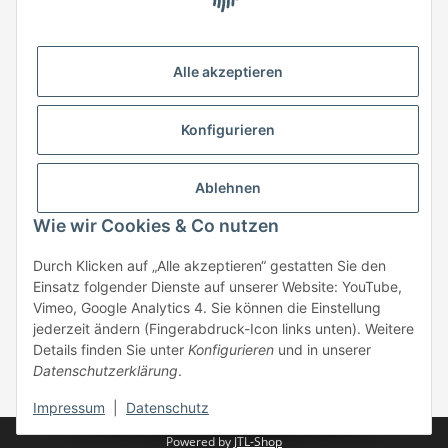
HStronic GmbH
Eugen-Kübler-Straße 3
Alle akzeptieren
74538 Rosengarten-Uttenhofen
Telefon: +49 (0) 7907 943 690
Konfigurieren
Fax: +49 (0) 7907 942 0222
Mail:
info@hstronic-gmbh.de
Informationen
Ablehnen
Wie wir Cookies & Co nutzen
Gesetzliche Informationen
Durch Klicken auf „Alle akzeptieren“ gestatten Sie den
Einsatz folgender Dienste auf unserer Website: YouTube,
Beratung:
+49 (0) 7907 943690
Vimeo, Google Analytics 4. Sie können die Einstellung
Anfragen oder Muster anfordern:
jederzeit ändern (Fingerabdruck-Icon links unten). Weitere
info@hstronic-gmbh.de
Details finden Sie unter
Konfigurieren
und in unserer
Datenschutzerklärung
.
* Alle Preise zzgl. gesetzlicher USt., zzgl.
Versand
| kein Verkauf an
Privatpersonen
Impressum
|
Datenschutz
Powered by
JTL-Shop