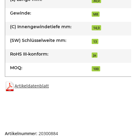
30,0
Gewinde:
M8
(C) Innengewindetiefe mm:
14,0
(SW) Schlüsselweite mm:
13
RoHS III-konform:
Ja
MOQ:
100
Artikeldatenblatt
Artikelnummer:
20300884