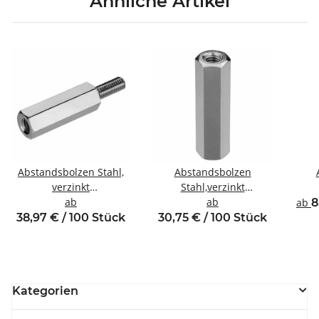
Ähnliche Artikel
Abstandsbolzen Stahl,
Abstandsbolzen
verzinkt
Stahl,verzinkt
Innen/Außengewinde
ab
Innen/Innengewinde M8
ab
Inne
ab
8
M8 SW13
SW13
38,97 € / 100 Stück
30,75 € / 100 Stück
Kategorien