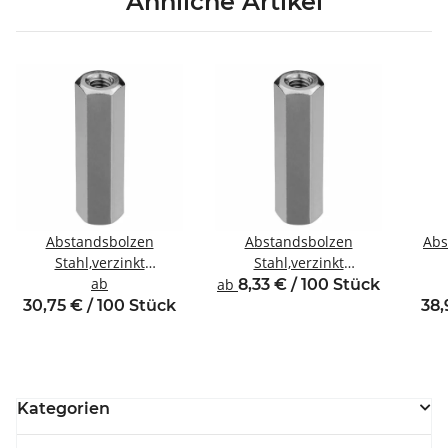
Ähnliche Artikel
Abstandsbolzen
Abstandsbolzen
Abs
Stahl,verzinkt
Stahl,verzinkt
Innen/Innengewinde M8
ab
Innen/Innengewinde M3
In
ab
8,33 € / 100 Stück
SW13
SW6
30,75 € / 100 Stück
38,
Kategorien