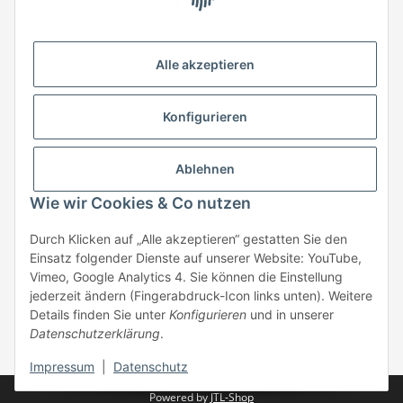
HStronic GmbH
Eugen-Kübler-Straße 3
Alle akzeptieren
74538 Rosengarten-Uttenhofen
Telefon: +49 (0) 7907 943 690
Konfigurieren
Fax: +49 (0) 7907 942 0222
Mail:
info@hstronic-gmbh.de
Informationen
Ablehnen
Wie wir Cookies & Co nutzen
Gesetzliche Informationen
Durch Klicken auf „Alle akzeptieren“ gestatten Sie den
Einsatz folgender Dienste auf unserer Website: YouTube,
Beratung:
+49 (0) 7907 943690
Vimeo, Google Analytics 4. Sie können die Einstellung
Anfragen oder Muster anfordern:
jederzeit ändern (Fingerabdruck-Icon links unten). Weitere
info@hstronic-gmbh.de
Details finden Sie unter
Konfigurieren
und in unserer
Datenschutzerklärung
.
* Alle Preise zzgl. gesetzlicher USt., zzgl.
Versand
| kein Verkauf an
Privatpersonen
Impressum
|
Datenschutz
Powered by
JTL-Shop