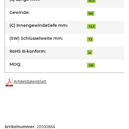
50,0
Gewinde:
M8
(C) Innengewindetiefe mm:
14,0
(SW) Schlüsselweite mm:
13
RoHS III-konform:
Ja
MOQ:
100
Artikeldatenblatt
Artikelnummer:
20500884