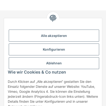
HStronic GmbH
Eugen-Kübler-Straße 3
Alle akzeptieren
74538 Rosengarten-Uttenhofen
Telefon: +49 (0) 7907 943 690
Konfigurieren
Fax: +49 (0) 7907 942 0222
Mail:
info@hstronic-gmbh.de
Informationen
Ablehnen
Wie wir Cookies & Co nutzen
Gesetzliche Informationen
Durch Klicken auf „Alle akzeptieren“ gestatten Sie den
Einsatz folgender Dienste auf unserer Website: YouTube,
Beratung:
+49 (0) 7907 943690
Vimeo, Google Analytics 4. Sie können die Einstellung
Anfragen oder Muster anfordern:
jederzeit ändern (Fingerabdruck-Icon links unten). Weitere
info@hstronic-gmbh.de
Details finden Sie unter
Konfigurieren
und in unserer