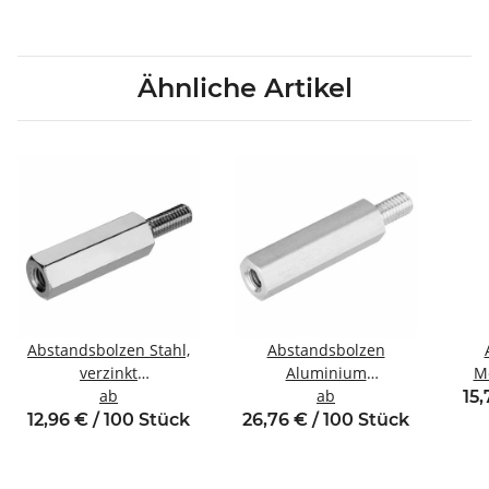
Ähnliche Artikel
Abstandsbolzen Stahl,
Abstandsbolzen
verzinkt
Aluminium
Me
Innen/Außengewinde
ab
Innen/Außengewinde
ab
In
15,
M4 SW7
M4 SW7
12,96 € / 100 Stück
26,76 € / 100 Stück