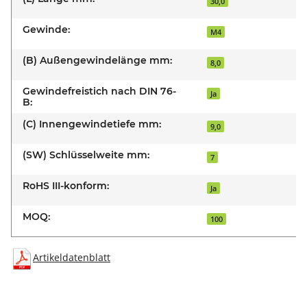
30,0
Gewinde:
M4
(B) Außengewindelänge mm:
8,0
Gewindefreistich nach DIN 76-
Ja
B:
(C) Innengewindetiefe mm:
9,0
(SW) Schlüsselweite mm:
7
RoHS III-konform:
Ja
MOQ:
100
Artikeldatenblatt