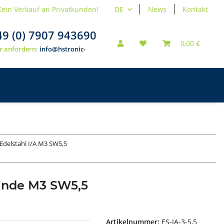
Kein Verkauf an Privatkunden!
DE
News
Kontakt
49 (0) 7907 943690
0,00 €
r anfordern:
info@hstronic-
Edelstahl I/A M3 SW5,5
inde M3 SW5,5
Artikelnummer:
ES-IA-3-5,5