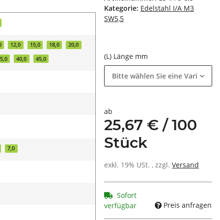
Kategorie:
Edelstahl I/A M3
SW5,5
0
12,0
15,0
18,0
20,0
(L) Länge mm
5,0
40,0
45,0
Bitte wählen Sie eine Variation.
ab
25,67 € / 100
Stück
7,0
exkl. 19% USt. , zzgl.
Versand
Sofort
Preis anfragen
verfügbar