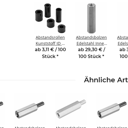
Abstandsrollen
Abstandsbolzen
Abst
Kunststoff ID Ø
Edelstahl Innen
Edels
3,4 mm für
/Innengewinde
/Inn
ab 3,11 € / 100
ab 29,30 € /
ab 
Gewinde M3
8 mm M3 SW5,5
15
Stück
*
100 Stück
*
100
Länge 5 mm
Ähnliche Art