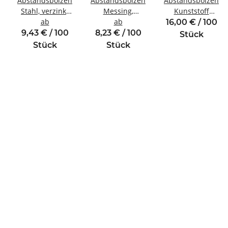
Abstandsbolzen
Abstandsbolzen
Abstandsbolzen
Stahl, verzinkt
Messing,
Kunststoff
Innen/Außengewinde
ab
vernickelt
ab
Innen/Außengewi
16,00 € / 100
winde
M3 SW6
Innen/Innengewinde
M3 SW5,5
9,43 € / 100
8,23 € / 100
Stück
M3 SW5,5
Stück
Stück