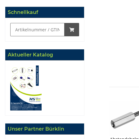
Schnellkauf
Aktueller Katalog
Unser Partner Bürklin