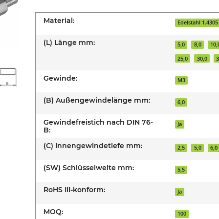
Material:
Edelstahl 1.4305
(L) Länge mm:
5,0
8,0
10,
25,0
30,0
3
Gewinde:
M3
(B) Außengewindelänge mm:
6,0
Gewindefreistich nach DIN 76-
Ja
B:
(C) Innengewindetiefe mm:
2,5
5,0
6,0
(SW) Schlüsselweite mm:
5,5
RoHS III-konform:
Ja
MOQ:
100