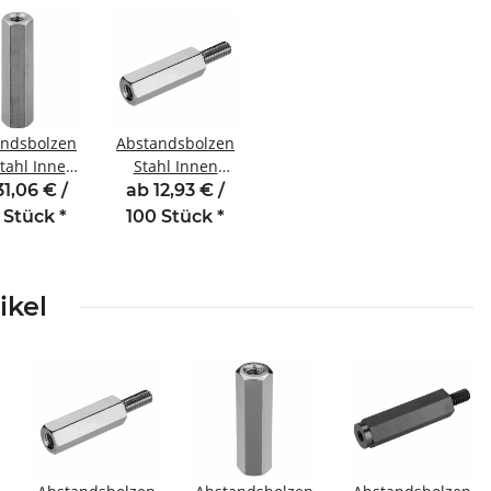
andsbolzen
Abstandsbolzen
tahl Innen
Stahl Innen
engewinde
/Außengewinde
31,06 € /
ab 12,93 € /
 mm M3
7 mm M3 SW5,5
 Stück
*
100 Stück
*
SW5,5
AG 6
ikel