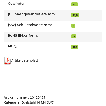
Gewinde:
M4
(C) Innengewindetiefe mm:
12,0
(SW) Schlüsselweite mm:
7
RoHS III-konform:
Ja
MOQ:
100
Artikeldatenblatt
Artikelnummer:
20120455
Kategorie:
Edelstahl I/I M4 SW7