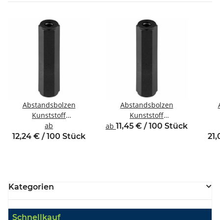
Abstandsbolzen
Abstandsbolzen
Kunststoff
Kunststoff
Innen/Innengewinde M4
ab
Innen/Innengewinde M3
Inne
ab
11,45 € / 100 Stück
SW8
SW6
12,24 € / 100 Stück
21,
Kategorien
Schnellkauf