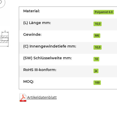
Material:
Polyamid 6.0
(L) Länge mm:
10,0
Gewinde:
M6
(C) Innengewindetiefe mm:
10,0
(SW) Schlüsselweite mm:
10
RoHS III-konform:
Ja
MOQ:
100
Artikeldatenblatt