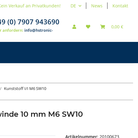
Kein Verkauf an Privatkunden!
DE
News
Kontakt
49 (0) 7907 943690
0,00 €
r anfordern:
info@hstronic-
Kunststoff I/I M6 SW10
ewinde 10 mm M6 SW10
Artikelnummer:
20100673