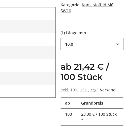
Kategorie:
Kunststoff I/I M6
SW10
(L) Länge mm
10,0
ab 21,42 € /
100 Stück
exkl. 19% USt. , zzgl.
Versand
ab
Grundpreis
100
23,00 € / 100 Stück
*