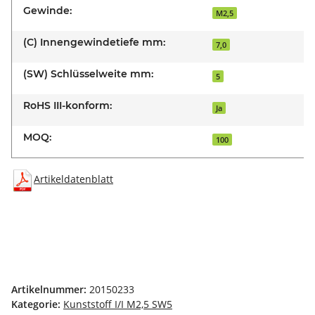
Gewinde:
M2,5
(C) Innengewindetiefe mm:
7,0
(SW) Schlüsselweite mm:
5
RoHS III-konform:
Ja
MOQ:
100
Artikeldatenblatt
Artikelnummer:
20150233
Kategorie:
Kunststoff I/I M2,5 SW5