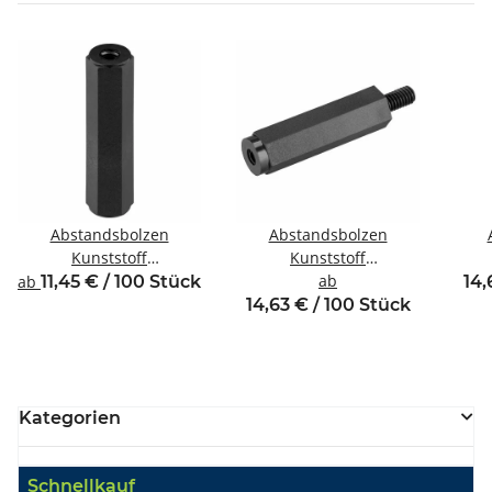
Abstandsbolzen
Abstandsbolzen
Kunststoff
Kunststoff
Innen/Innengewinde M3
Innen/Außengewinde
ab
Inne
ab
11,45 € / 100 Stück
14,
SW6
M2,5 SW5
14,63 € / 100 Stück
Kategorien
Schnellkauf