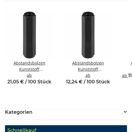
Abstandsbolzen
Abstandsbolzen
Kunststoff
Kunststoff
Innen/Innengewinde M6
ab
Innen/Innengewinde M4
ab
Inne
ab
1
SW10
SW8
21,05 € / 100 Stück
12,24 € / 100 Stück
Kategorien
Schnellkauf