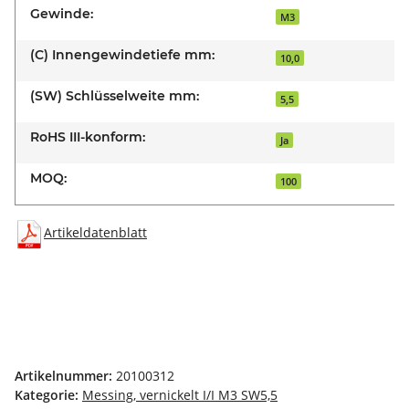
Gewinde:
M3
(C) Innengewindetiefe mm:
10,0
(SW) Schlüsselweite mm:
5,5
RoHS III-konform:
Ja
MOQ:
100
Artikeldatenblatt
Artikelnummer:
20100312
Kategorie:
Messing, vernickelt I/I M3 SW5,5