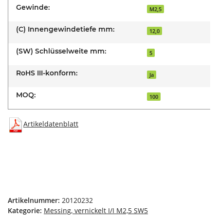
Gewinde:
M2,5
(C) Innengewindetiefe mm:
12,0
(SW) Schlüsselweite mm:
5
RoHS III-konform:
Ja
MOQ:
100
Artikeldatenblatt
Artikelnummer:
20120232
Kategorie:
Messing, vernickelt I/I M2,5 SW5