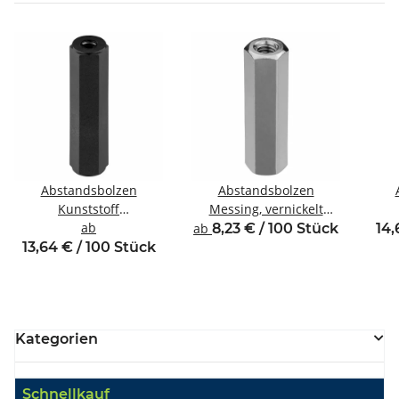
Abstandsbolzen
Abstandsbolzen
Kunststoff
Messing, vernickelt
Innen/Innengewinde
ab
Innen/Innengewinde M3
Inne
ab
8,23 € / 100 Stück
14,
M2,5 SW5
SW5,5
13,64 € / 100 Stück
Kategorien
Schnellkauf