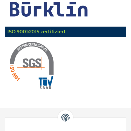
ISO 9001:2015 zertifiziert
HStronic GmbH