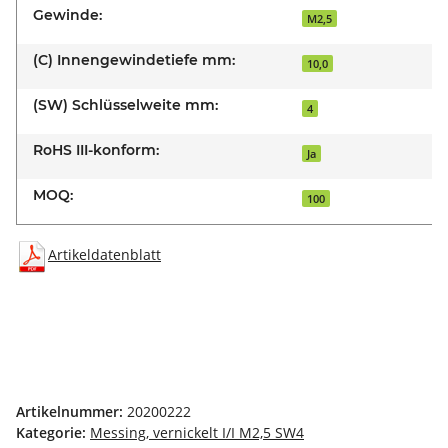
Gewinde:
M2,5
(C) Innengewindetiefe mm:
10,0
(SW) Schlüsselweite mm:
4
RoHS III-konform:
Ja
MOQ:
100
Artikeldatenblatt
Artikelnummer:
20200222
Kategorie:
Messing, vernickelt I/I M2,5 SW4