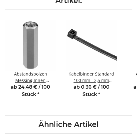
Artikel:
Abstandsbolzen
Kabelbinder Standard
Messing Innen
100 mm - 2,5 mm
/Innengewinde 25 mm
schwarz
/In
ab 24,48 € / 100
ab 0,36 € / 100
a
M3 SW5,5
Stück
*
Stück
*
Ähnliche Artikel