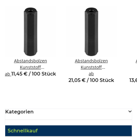
Abstandsbolzen
Abstandsbolzen
Kunststoff
Kunststoff
Innen/Innengewinde M3
Innen/Innengewinde M6
ab
In
ab
11,45 € / 100 Stück
SW6
SW10
21,05 € / 100 Stück
13,
Kategorien
Schnellkauf