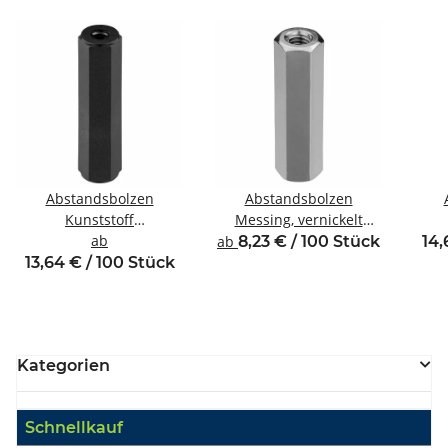
Abstandsbolzen
Abstandsbolzen
Kunststoff
Messing, vernickelt
Innen/Innengewinde
ab
Innen/Innengewinde M3
Inne
ab
8,23 € / 100 Stück
14,
M2,5 SW5
SW5,5
13,64 € / 100 Stück
Kategorien
Schnellkauf