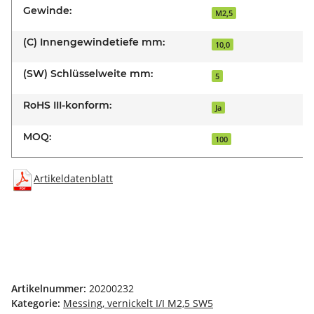
Gewinde:
M2,5
(C) Innengewindetiefe mm:
10,0
(SW) Schlüsselweite mm:
5
RoHS III-konform:
Ja
MOQ:
100
Artikeldatenblatt
Artikelnummer:
20200232
Kategorie:
Messing, vernickelt I/I M2,5 SW5