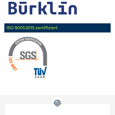
ISO 9001:2015 zertifiziert
HStronic GmbH