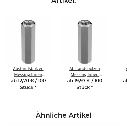
Artikel:
Abstandsbolzen
Abstandsbolzen
Messing Innen
Messing Innen
/Innengewinde 18 mm
/Innengewinde 25 mm
/In
ab 12,70 € / 100
ab 19,97 € / 100
a
M2,5 SW5
M2,5 SW5
Stück
*
Stück
*
Ähnliche Artikel