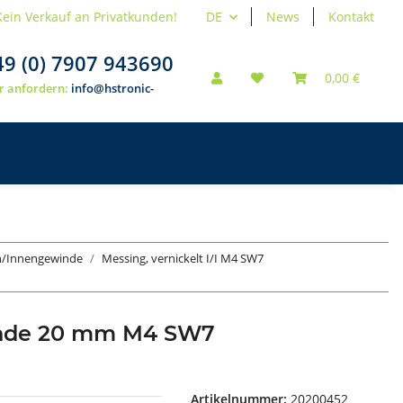
Kein Verkauf an Privatkunden!
DE
News
Kontakt
49 (0) 7907 943690
0,00 €
r anfordern:
info@hstronic-
en/Innengewinde
Messing, vernickelt I/I M4 SW7
inde 20 mm M4 SW7
Artikelnummer:
20200452