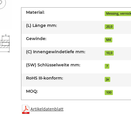
Material:
Messing, vernick
(L) Länge mm:
20,0
Gewinde:
M4
(C) Innengewindetiefe mm:
10,0
(SW) Schlüsselweite mm:
7
RoHS III-konform:
Ja
MOQ:
100
Artikeldatenblatt