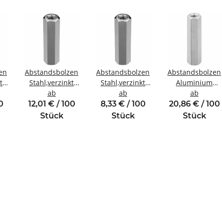
en
Abstandsbolzen
Abstandsbolzen
Abstandsbolzen
t
Stahl,verzinkt
Stahl,verzinkt
Aluminium
ewinde
Innen/Innengewinde
ab
Innen/Innengewinde
ab
Innen/Innengew
ab
M4 SW8
M3 SW6
M4 SW7
0
12,01 € / 100
8,33 € / 100
20,86 € / 100
Stück
Stück
Stück