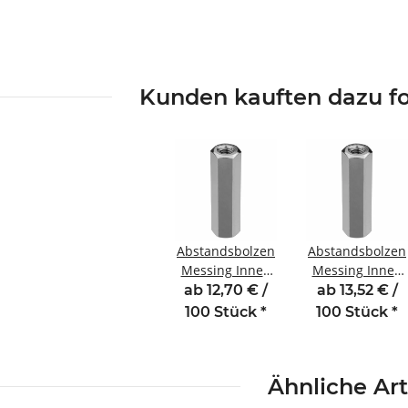
Kunden kauften dazu fo
Abstandsbolzen
Abstandsbolzen
Messing Innen
Messing Innen
/Innengewinde
/Innengewinde
ab 12,70 € /
ab 13,52 € /
18 mm M2,5
20 mm M2,5
100 Stück
*
100 Stück
*
SW5
SW5
Ähnliche Art