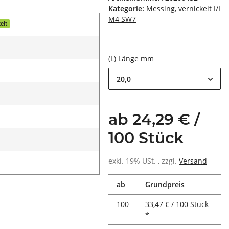
Kategorie:
Messing, vernickelt I/I
M4 SW7
elt
(L) Länge mm
20,0
ab 24,29 € /
100 Stück
exkl. 19% USt. , zzgl.
Versand
ab
Grundpreis
100
33,47 € / 100 Stück
*