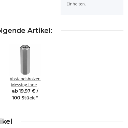
Einheiten.
lgende Artikel:
Abstandsbolzen
Messing Innen
/Innengewinde
ab 19,97 € /
25 mm M2,5
100 Stück
*
SW5
ikel