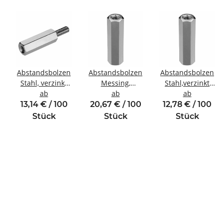
Abstandsbolzen
Abstandsbolzen
Abstandsbolzen
Stahl, verzinkt
Messing,
Stahl,verzinkt
inde
Innen/Außengewinde
ab
vernickelt
ab
Innen/Innengewin
ab
M4 SW8
Innen/Innengewinde
M5 SW8
13,14 € / 100
20,67 € / 100
12,78 € / 100
M5 SW8
Stück
Stück
Stück