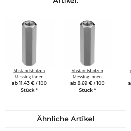
Artikel:
Abstandsbolzen
Abstandsbolzen
Messing Innen
Messing Innen
/Innengewinde 5 mm
/Innengewinde 5 mm
/In
ab 11,43 € / 100
ab 8,69 € / 100
a
M2 SW4
M3 SW5
Stück
*
Stück
*
Ähnliche Artikel