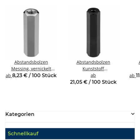
Abstandsbolzen
Abstandsbolzen
Messing, vernickelt
Kunststoff
Innen/Innengewinde M3
Innen/Innengewinde M6
ab
Inne
ab
8,23 € / 100 Stück
ab
1
SW5,5
SW10
21,05 € / 100 Stück
Kategorien
Schnellkauf