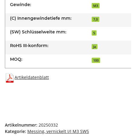
Gewinde:
M3
(C) Innengewindetiefe mm:
7,0
(SW) Schlüsselweite mm:
5
RoHS III-konform:
Ja
MOQ:
100
Artikeldatenblatt
Artikelnummer:
20250332
Kategorie:
Messing, vernickelt I/I M3 SW5