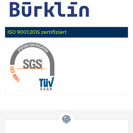
ISO 9001:2015 zertifiziert
HStronic GmbH