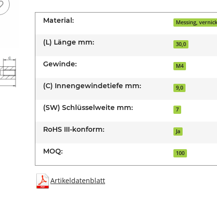
Material:
Messing, vernick
(L) Länge mm:
30,0
Gewinde:
M4
(C) Innengewindetiefe mm:
9,0
(SW) Schlüsselweite mm:
7
RoHS III-konform:
Ja
MOQ:
100
Artikeldatenblatt