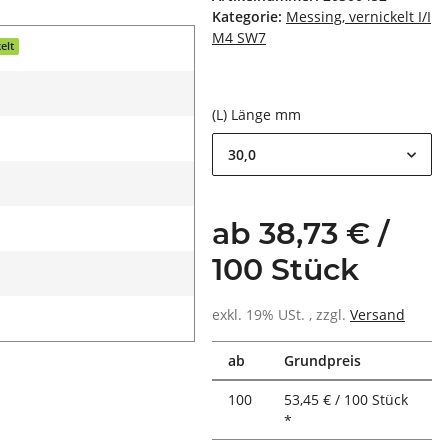
Kategorie:
Messing, vernickelt I/I
M4 SW7
elt
(L) Länge mm
30,0
ab 38,73 € /
100 Stück
exkl. 19% USt. , zzgl.
Versand
ab
Grundpreis
100
53,45 € / 100 Stück
*