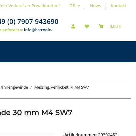
Kein Verkauf an Privatkunden!
DE
News
Kontakt
49 (0) 7907 943690
0,00 €
r anfordern:
info@hstronic-
en/Innengewinde
Messing, vernickelt I/I M4 SW7
inde 30 mm M4 SW7
Artikelnummer:
20300452