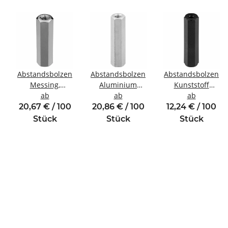
Abstandsbolzen
Abstandsbolzen
Abstandsbolzen
Messing,
Aluminium
Kunststoff
winde
vernickelt
ab
Innen/Innengewinde
ab
Innen/Innengewin
ab
Innen/Innengewinde
M4 SW7
M4 SW8
20,67 € / 100
20,86 € / 100
12,24 € / 100
M5 SW8
Stück
Stück
Stück