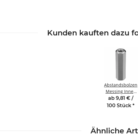
Kunden kauften dazu fo
Abstandsbolzen
Messing Innen
/Innengewinde
ab 9,81 € /
6 mm M3 SW5,5
100 Stück
*
Ähnliche Art