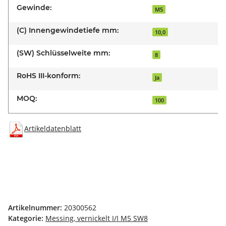
Gewinde:
M5
(C) Innengewindetiefe mm:
10,0
(SW) Schlüsselweite mm:
8
RoHS III-konform:
Ja
MOQ:
100
Artikeldatenblatt
Artikelnummer:
20300562
Kategorie:
Messing, vernickelt I/I M5 SW8