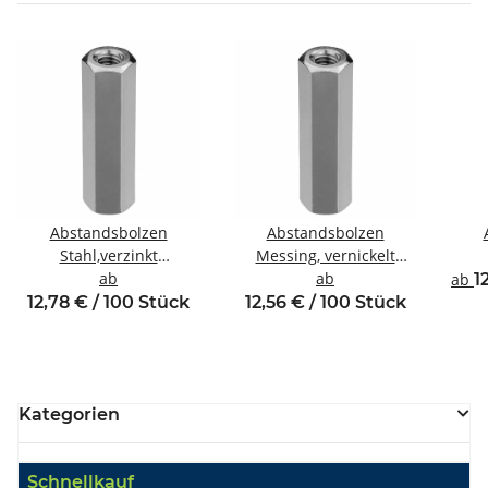
Abstandsbolzen
Abstandsbolzen
Stahl,verzinkt
Messing, vernickelt
Innen/Innengewinde M5
ab
Innen/Innengewinde M4
ab
Inne
ab
1
SW8
SW7
12,78 € / 100 Stück
12,56 € / 100 Stück
Kategorien
Schnellkauf