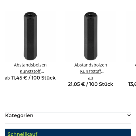
Abstandsbolzen
Abstandsbolzen
Kunststoff
Kunststoff
Innen/Innengewinde M3
Innen/Innengewinde M6
ab
In
ab
11,45 € / 100 Stück
SW6
SW10
21,05 € / 100 Stück
13,
Kategorien
Schnellkauf