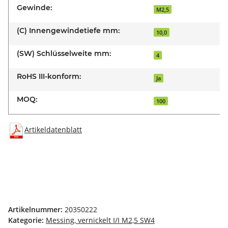
Gewinde:
M2,5
(C) Innengewindetiefe mm:
10,0
(SW) Schlüsselweite mm:
4
RoHS III-konform:
Ja
MOQ:
100
Artikeldatenblatt
Artikelnummer:
20350222
Kategorie:
Messing, vernickelt I/I M2,5 SW4