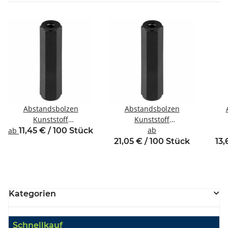
Abstandsbolzen
Abstandsbolzen
Kunststoff
Kunststoff
Innen/Innengewinde M3
Innen/Innengewinde M6
ab
In
ab
11,45 € / 100 Stück
SW6
SW10
21,05 € / 100 Stück
13,
Kategorien
Schnellkauf