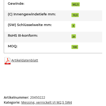
Gewinde:
M2,5
(C) Innengewindetiefe mm:
10,0
(SW) Schlüsselweite mm:
4
RoHS III-konform:
Ja
MOQ:
100
Artikeldatenblatt
Artikelnummer:
20450222
Kategorie:
Messing, vernickelt I/I M2,5 SW4