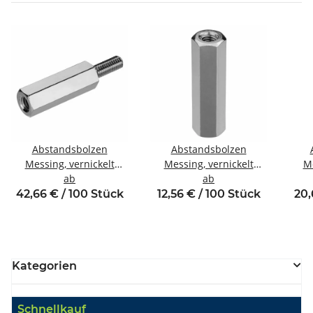
Abstandsbolzen
Abstandsbolzen
Messing, vernickelt
Messing, vernickelt
Me
Innen/Außengewinde
ab
Innen/Innengewinde M4
ab
Inne
M6 SW10
SW7
42,66 € / 100 Stück
12,56 € / 100 Stück
20,
Kategorien
Schnellkauf