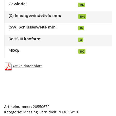
Gewinde:
M6
(C) Innengewindetiefe mm:
10,0
(SW) Schlüsselweite mm:
10
RoHS III-konform:
Ja
MOQ:
100
Artikeldatenblatt
Artikelnummer:
20550672
Kategorie:
Messing, vernickelt I/I M6 SW10