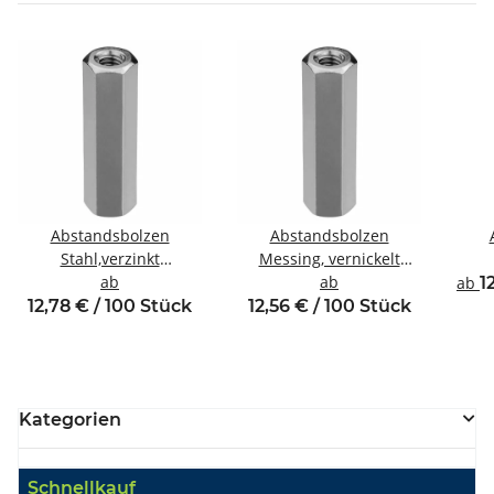
Abstandsbolzen
Abstandsbolzen
Stahl,verzinkt
Messing, vernickelt
Innen/Innengewinde M5
ab
Innen/Innengewinde M4
ab
Inne
ab
1
SW8
SW7
12,78 € / 100 Stück
12,56 € / 100 Stück
Kategorien
Schnellkauf