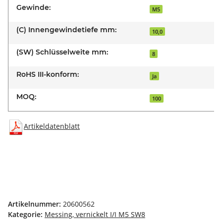
Gewinde:
M5
(C) Innengewindetiefe mm:
10,0
(SW) Schlüsselweite mm:
8
RoHS III-konform:
Ja
MOQ:
100
Artikeldatenblatt
Artikelnummer:
20600562
Kategorie:
Messing, vernickelt I/I M5 SW8