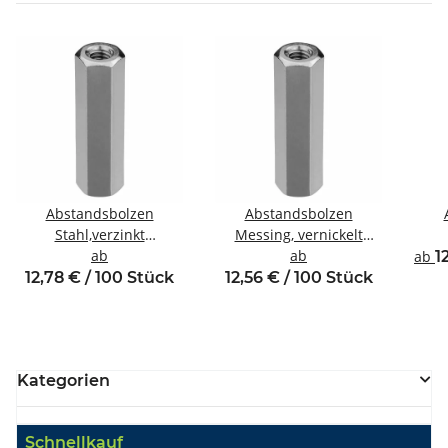
Abstandsbolzen
Abstandsbolzen
Stahl,verzinkt
Messing, vernickelt
Innen/Innengewinde M5
ab
Innen/Innengewinde M4
ab
Inne
ab
1
SW8
SW7
12,78 € / 100 Stück
12,56 € / 100 Stück
Kategorien
Schnellkauf