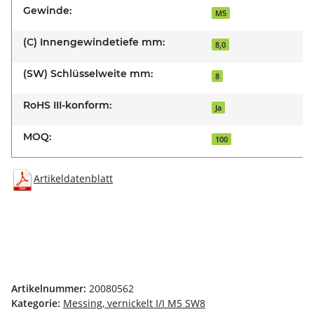
Gewinde:
M5
(C) Innengewindetiefe mm:
8,0
(SW) Schlüsselweite mm:
8
RoHS III-konform:
Ja
MOQ:
100
Artikeldatenblatt
Artikelnummer:
20080562
Kategorie:
Messing, vernickelt I/I M5 SW8