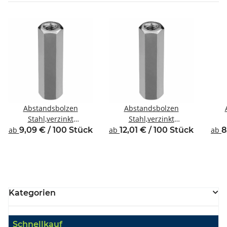
Abstandsbolzen
Abstandsbolzen
Stahl,verzinkt
Stahl,verzinkt
Innen/Innengewinde M4
Innen/Innengewinde M4
Inne
ab
9,09 € / 100 Stück
ab
12,01 € / 100 Stück
ab
8
SW7
SW8
Kategorien
Schnellkauf