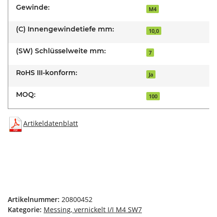
Gewinde:
M4
(C) Innengewindetiefe mm:
10,0
(SW) Schlüsselweite mm:
7
RoHS III-konform:
Ja
MOQ:
100
Artikeldatenblatt
Artikelnummer:
20800452
Kategorie:
Messing, vernickelt I/I M4 SW7