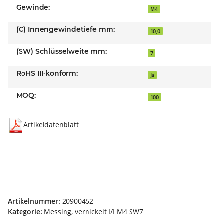
Gewinde:
M4
(C) Innengewindetiefe mm:
10,0
(SW) Schlüsselweite mm:
7
RoHS III-konform:
Ja
MOQ:
100
Artikeldatenblatt
Artikelnummer:
20900452
Kategorie:
Messing, vernickelt I/I M4 SW7