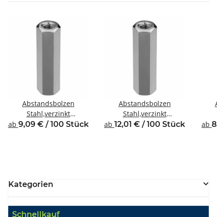
Abstandsbolzen
Abstandsbolzen
Stahl,verzinkt
Stahl,verzinkt
Innen/Innengewinde M4
Innen/Innengewinde M4
Inne
ab
9,09 € / 100 Stück
ab
12,01 € / 100 Stück
ab
8
SW7
SW8
Kategorien
Schnellkauf