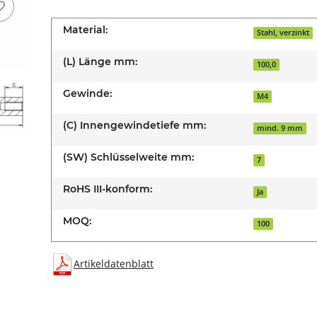
Material:
Stahl, verzinkt
(L) Länge mm:
100,0
Gewinde:
M4
(C) Innengewindetiefe mm:
mind. 9 mm
(SW) Schlüsselweite mm:
7
RoHS III-konform:
Ja
MOQ:
100
Artikeldatenblatt