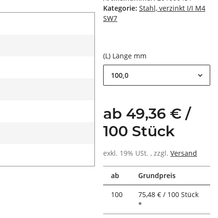
Kategorie:
Stahl, verzinkt I/I M4
SW7
(L) Länge mm
100,0
ab 49,36 € /
100 Stück
exkl. 19% USt. , zzgl.
Versand
ab
Grundpreis
100
75,48 € / 100 Stück
*