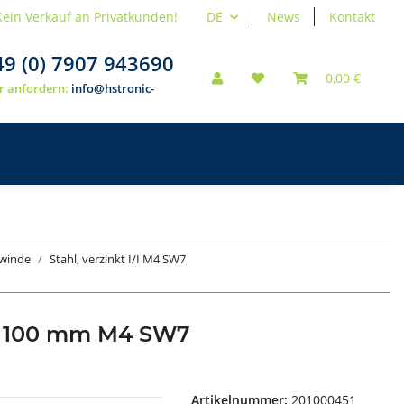
Kein Verkauf an Privatkunden!
DE
News
Kontakt
49 (0) 7907 943690
0,00 €
r anfordern:
info@hstronic-
ewinde
Stahl, verzinkt I/I M4 SW7
de 100 mm M4 SW7
Artikelnummer:
201000451