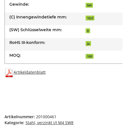
Gewinde:
M4
(C) Innengewindetiefe mm:
10,0
(SW) Schlüsselweite mm:
8
RoHS III-konform:
Ja
MOQ:
100
Artikeldatenblatt
Artikelnummer:
201000461
Kategorie:
Stahl, verzinkt I/I M4 SW8