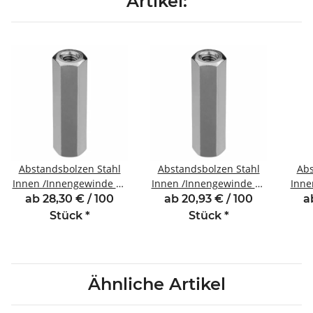
Artikel:
Abstandsbolzen Stahl
Abstandsbolzen Stahl
Abs
Innen /Innengewinde 50
Innen /Innengewinde 25
Inne
mm M4 SW7
mm M4 SW8
ab 28,30 € / 100
ab 20,93 € / 100
a
Stück
*
Stück
*
Ähnliche Artikel