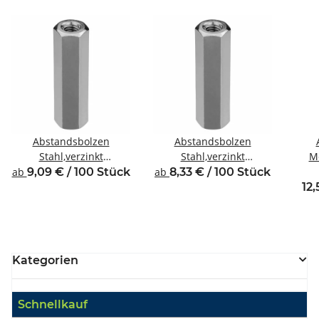
Abstandsbolzen
Abstandsbolzen
Stahl,verzinkt
Stahl,verzinkt
Me
Innen/Innengewinde M4
Innen/Innengewinde M3
Inne
ab
9,09 € / 100 Stück
ab
8,33 € / 100 Stück
SW7
SW6
12,
Kategorien
Schnellkauf