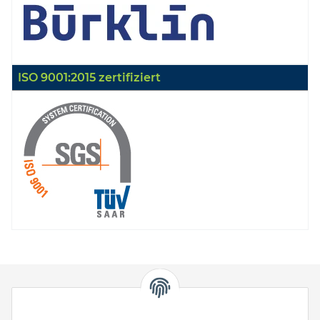
ISO 9001:2015 zertifiziert
HStronic GmbH