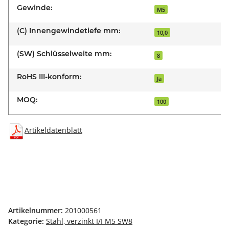
Gewinde:
M5
(C) Innengewindetiefe mm:
10,0
(SW) Schlüsselweite mm:
8
RoHS III-konform:
Ja
MOQ:
100
Artikeldatenblatt
Artikelnummer:
201000561
Kategorie:
Stahl, verzinkt I/I M5 SW8