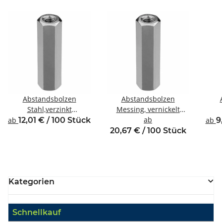
Abstandsbolzen
Abstandsbolzen
Stahl,verzinkt
Messing, vernickelt
Innen/Innengewinde M4
Innen/Innengewinde M5
ab
Inne
ab
12,01 € / 100 Stück
ab
9
SW8
SW8
20,67 € / 100 Stück
Kategorien
Schnellkauf