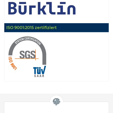
ISO 9001:2015 zertifiziert
HStronic GmbH