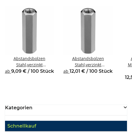
Abstandsbolzen
Abstandsbolzen
Stahl,verzinkt
Stahl,verzinkt
Me
Innen/Innengewinde M4
Innen/Innengewinde M4
Inne
ab
9,09 € / 100 Stück
ab
12,01 € / 100 Stück
SW7
SW8
12,
Kategorien
Schnellkauf