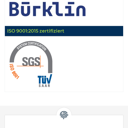
ISO 9001:2015 zertifiziert
HStronic GmbH