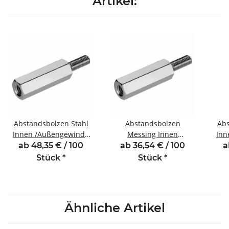
Artikel:
Abstandsbolzen Stahl
Abstandsbolzen
Abs
Innen /Außengewinde
Messing Innen
Inn
80 mm M4 SW7 AG 8
/Außengewinde 30 mm
10
ab 48,35 € / 100
ab 36,54 € / 100
a
M4 SW7 AG 8
Stück
*
Stück
*
Ähnliche Artikel