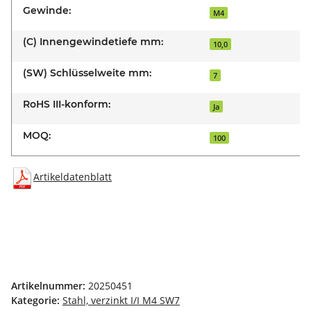
Gewinde:
M4
(C) Innengewindetiefe mm:
10,0
(SW) Schlüsselweite mm:
7
RoHS III-konform:
Ja
MOQ:
100
Artikeldatenblatt
Artikelnummer:
20250451
Kategorie:
Stahl, verzinkt I/I M4 SW7