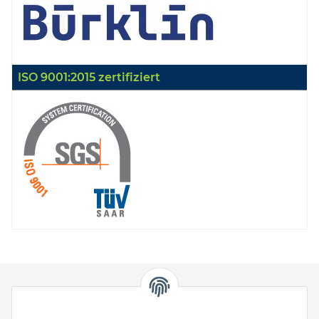
ISO 9001:2015 zertifiziert
HStronic GmbH