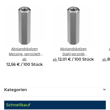
Abstandsbolzen
Abstandsbolzen
Messing, vernickelt
Stahl,verzinkt
Innen/Innengewinde M4
ab
Innen/Innengewinde M4
Inne
ab
12,01 € / 100 Stück
ab
8
SW7
SW8
12,56 € / 100 Stück
Kategorien
Schnellkauf