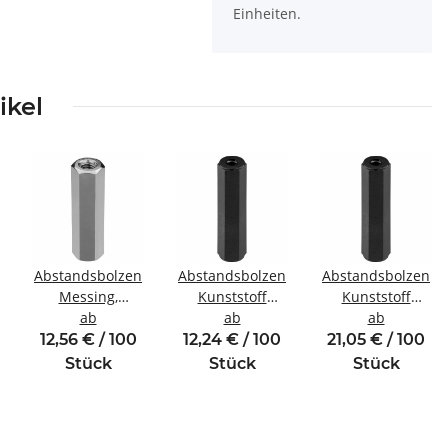
Einheiten.
ikel
Abstandsbolzen
Abstandsbolzen
Abstandsbolzen
Messing,
Kunststoff
Kunststoff
inde
vernickelt
ab
Innen/Innengewinde
ab
Innen/Innengewin
ab
Innen/Innengewinde
M4 SW8
M6 SW10
12,56 € / 100
12,24 € / 100
21,05 € / 100
M4 SW7
Stück
Stück
Stück