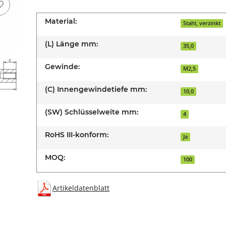
Material:
Stahl, verzinkt
(L) Länge mm:
35,0
Gewinde:
M2,5
(C) Innengewindetiefe mm:
10,0
(SW) Schlüsselweite mm:
4
RoHS III-konform:
Ja
MOQ:
100
Artikeldatenblatt