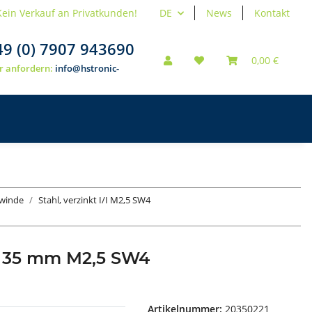
Kein Verkauf an Privatkunden!
DE
News
Kontakt
49 (0) 7907 943690
0,00 €
r anfordern:
info@hstronic-
ewinde
Stahl, verzinkt I/I M2,5 SW4
e 35 mm M2,5 SW4
Artikelnummer:
20350221