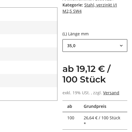
Kategorie:
Stahl, verzinkt I/I
M2,5 SW4
(L) Länge mm
35,0
ab 19,12 € /
100 Stück
exkl. 19% USt. , zzgl.
Versand
ab
Grundpreis
100
26,64 € / 100 Stück
*