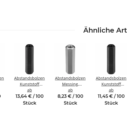
Ähnliche Art
en
Abstandsbolzen
Abstandsbolzen
Abstandsbolzen
Kunststoff
Messing,
Kunststoff
Innen/Innengewinde
ab
vernickelt
ab
Innen/Innengew
ab
ewinde
M2,5 SW5
Innen/Innengewinde
M3 SW6
0
13,64 € / 100
8,23 € / 100
11,45 € / 100
M3 SW5,5
Stück
Stück
Stück