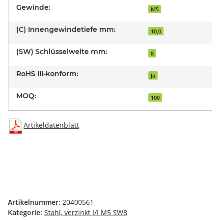
Gewinde:
M5
(C) Innengewindetiefe mm:
10,0
(SW) Schlüsselweite mm:
8
RoHS III-konform:
Ja
MOQ:
100
Artikeldatenblatt
Artikelnummer:
20400561
Kategorie:
Stahl, verzinkt I/I M5 SW8