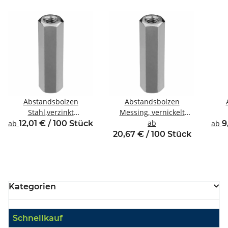
Abstandsbolzen
Abstandsbolzen
Stahl,verzinkt
Messing, vernickelt
Innen/Innengewinde M4
Innen/Innengewinde M5
ab
Inne
ab
12,01 € / 100 Stück
ab
9
SW8
SW8
20,67 € / 100 Stück
Kategorien
Schnellkauf