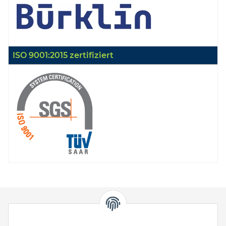
ISO 9001:2015 zertifiziert
HStronic GmbH