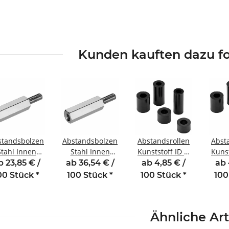
Kunden kauften dazu fo
standsbolzen
Abstandsbolzen
Abstandsrollen
Abst
Stahl Innen
Stahl Innen
Kunststoff ID Ø
Kunst
ußengewinde
/Außengewinde
6,2 mm für
6,
b 23,85 € /
ab 36,54 € /
ab 4,85 € /
ab 
 mm M5 SW8
50 mm M5 SW8
Gewinde M6
Gew
00 Stück
*
100 Stück
*
100 Stück
*
100
AG 8
AG 8
Länge 5 mm
Län
Ähnliche Art