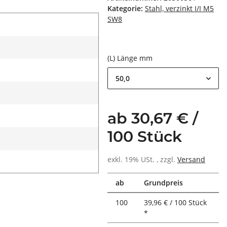
Kategorie:
Stahl, verzinkt I/I M5
SW8
(L) Länge mm
50,0
ab 30,67 € /
100 Stück
exkl. 19% USt. , zzgl.
Versand
ab
Grundpreis
100
39,96 € / 100 Stück
*