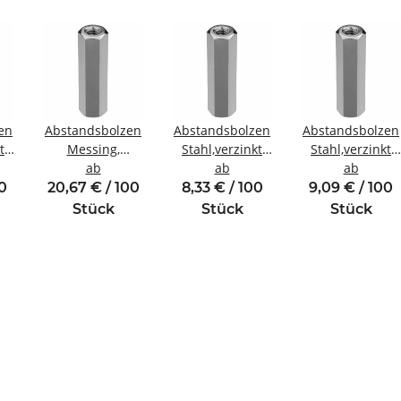
en
Abstandsbolzen
Abstandsbolzen
Abstandsbolzen
t
Messing,
Stahl,verzinkt
Stahl,verzinkt
ewinde
vernickelt
ab
Innen/Innengewinde
ab
Innen/Innengew
ab
Innen/Innengewinde
M3 SW6
M4 SW7
00
20,67 € / 100
8,33 € / 100
9,09 € / 100
M5 SW8
Stück
Stück
Stück