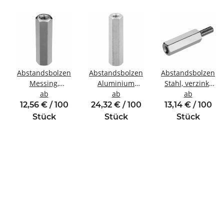
Abstandsbolzen
Abstandsbolzen
Abstandsbolzen
Messing,
Aluminium
Stahl, verzinkt
inde
vernickelt
ab
Innen/Innengewinde
ab
Innen/Außengewi
ab
Innen/Innengewinde
M5 SW8
M4 SW8
12,56 € / 100
24,32 € / 100
13,14 € / 100
M4 SW7
Stück
Stück
Stück