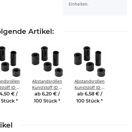
Einheiten.
lgende Artikel:
andsrollen
Abstandsrollen
Abstandsrollen
stoff ID Ø
Kunststoff ID Ø
Kunststoff ID Ø
2 mm für
6,2 mm für
6,2 mm für
4,50 € /
ab 6,20 € /
ab 6,58 € /
inde M6
Gewinde M6
Gewinde M6
 Stück
*
100 Stück
*
100 Stück
*
ge 10 mm
Länge 15 mm
Länge 20 mm
ikel