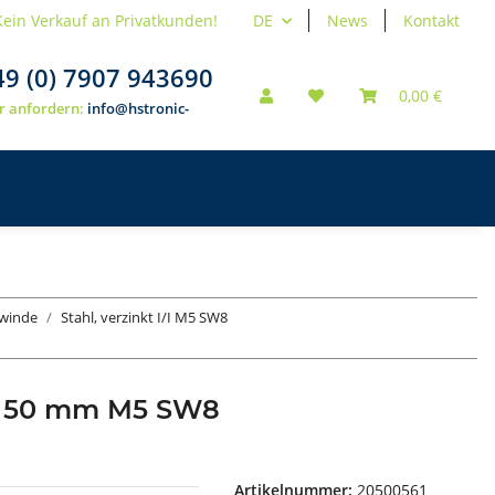
Kein Verkauf an Privatkunden!
DE
News
Kontakt
49 (0) 7907 943690
0,00 €
r anfordern:
info@hstronic-
ewinde
Stahl, verzinkt I/I M5 SW8
de 50 mm M5 SW8
Artikelnummer:
20500561