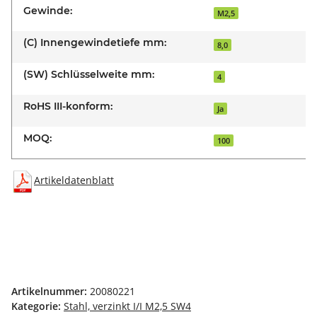
Gewinde:
M2,5
(C) Innengewindetiefe mm:
8,0
(SW) Schlüsselweite mm:
4
RoHS III-konform:
Ja
MOQ:
100
Artikeldatenblatt
Artikelnummer:
20080221
Kategorie:
Stahl, verzinkt I/I M2,5 SW4