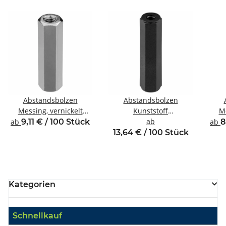
Abstandsbolzen
Abstandsbolzen
Messing, vernickelt
Kunststoff
Me
Innen/Innengewinde
Innen/Innengewinde
ab
Inne
ab
9,11 € / 100 Stück
ab
8
M2,5 SW4
M2,5 SW5
13,64 € / 100 Stück
Kategorien
Schnellkauf