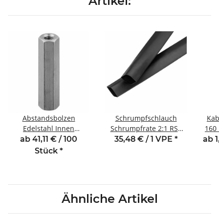
Artikel:
Abstandsbolzen
Schrumpfschlauch
Kab
Edelstahl Innen
Schrumpfrate 2:1 RS2
160
/Innengewinde 25 mm
Serie Rollen; 12,7 mm /
ab 41,11 € / 100
35,48 € / 1 VPE
*
ab 1
M3 SW5,5
6,4 mm
Stück
*
Ähnliche Artikel