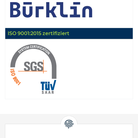
ISO 9001:2015 zertifiziert
HStronic GmbH