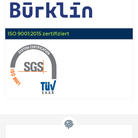
ISO 9001:2015 zertifiziert
HStronic GmbH