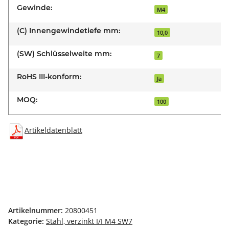
Gewinde:
M4
(C) Innengewindetiefe mm:
10,0
(SW) Schlüsselweite mm:
7
RoHS III-konform:
Ja
MOQ:
100
Artikeldatenblatt
Artikelnummer:
20800451
Kategorie:
Stahl, verzinkt I/I M4 SW7