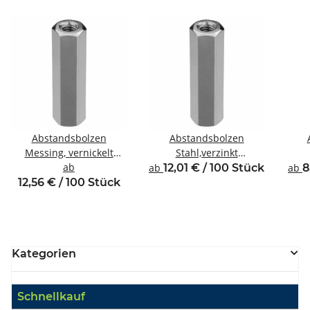
Abstandsbolzen
Abstandsbolzen
Messing, vernickelt
Stahl,verzinkt
Innen/Innengewinde M4
ab
Innen/Innengewinde M4
Inne
ab
12,01 € / 100 Stück
ab
8
SW7
SW8
12,56 € / 100 Stück
Kategorien
Schnellkauf