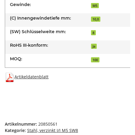
Gewinde:
M5
(C) Innengewindetiefe mm:
10,0
(SW) Schlüsselweite mm:
8
RoHS III-konform:
Ja
MOQ:
100
Artikeldatenblatt
Artikelnummer:
20850561
Kategorie:
Stahl, verzinkt I/I M5 SW8