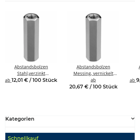
Abstandsbolzen
Abstandsbolzen
Stahl,verzinkt
Messing, vernickelt
Innen/Innengewinde M4
Innen/Innengewinde M5
ab
Inne
ab
12,01 € / 100 Stück
ab
9
SW8
SW8
20,67 € / 100 Stück
Kategorien
Schnellkauf