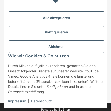
HStronic GmbH
Eugen-Kübler-Straße 3
Alle akzeptieren
74538 Rosengarten-Uttenhofen
Telefon: +49 (0) 7907 943 690
Konfigurieren
Fax: +49 (0) 7907 942 0222
Mail:
info@hstronic-gmbh.de
Informationen
Ablehnen
Wie wir Cookies & Co nutzen
Gesetzliche Informationen
Durch Klicken auf „Alle akzeptieren“ gestatten Sie den
Einsatz folgender Dienste auf unserer Website: YouTube,
Beratung:
+49 (0) 7907 943690
Vimeo, Google Analytics 4. Sie können die Einstellung
Anfragen oder Muster anfordern:
jederzeit ändern (Fingerabdruck-Icon links unten). Weitere
info@hstronic-gmbh.de
Details finden Sie unter
Konfigurieren
und in unserer
Datenschutzerklärung
.
* Alle Preise zzgl. gesetzlicher USt., zzgl.
Versand
| kein Verkauf an
Privatpersonen
Impressum
|
Datenschutz
Powered by
JTL-Shop