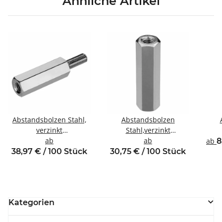
Ähnliche Artikel
Abstandsbolzen Stahl,
Abstandsbolzen
verzinkt
Stahl,verzinkt
Innen/Außengewinde
ab
Innen/Innengewinde M8
ab
Inne
ab
8
M8 SW13
SW13
38,97 € / 100 Stück
30,75 € / 100 Stück
Kategorien