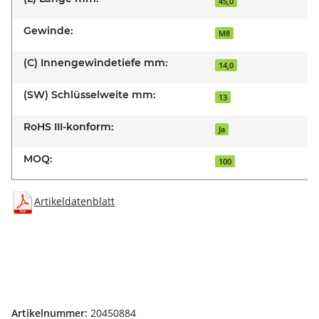
45,0
Gewinde:
M8
(C) Innengewindetiefe mm:
14,0
(SW) Schlüsselweite mm:
13
RoHS III-konform:
Ja
MOQ:
100
Artikeldatenblatt
Artikelnummer:
20450884