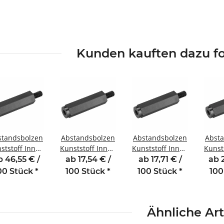
Kunden kauften dazu fo
standsbolzen
Abstandsbolzen
Abstandsbolzen
Abst
ststoff Innen
Kunststoff Innen
Kunststoff Innen
Kunst
ußengewinde
/Außengewinde
/Außengewinde
/Auß
b 46,55 € /
ab 17,54 € /
ab 17,71 € /
ab 
 mm M6 SW10
12 mm M6 SW10
20 mm M6 SW10
30 m
00 Stück
*
100 Stück
*
100 Stück
*
100
AG 10
AG 10
AG 10
Ähnliche Art