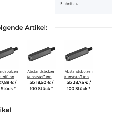
Einheiten.
lgende Artikel:
andsbolzen
Abstandsbolzen
Abstandsbolzen
stoff Innen
Kunststoff Innen
Kunststoff Innen
engewinde
/Außengewinde
/Außengewinde
27,89 € /
ab 18,50 € /
ab 38,75 € /
m M6 SW10
18 mm M6 SW10
50 mm M6 SW10
 Stück
*
100 Stück
*
100 Stück
*
AG 10
AG 10
AG 10
ikel