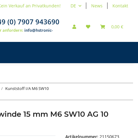
Kein Verkauf an Privatkunden!
DE
News
Kontakt
49 (0) 7907 943690
0,00 €
r anfordern:
info@hstronic-
Kunststoff I/A M6 SW10
ewinde 15 mm M6 SW10 AG 10
Artikelnummer:
21150673