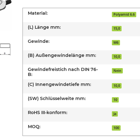
Material:
Polyamid 6.6
(L) Länge mm:
15,0
Gewinde:
M6
(B) Außengewindelänge mm:
10,0
Gewindefreistich nach DIN 76-
Nein
B:
(C) Innengewindetiefe mm:
10,0
(SW) Schlüsselweite mm:
10
RoHS III-konform:
Ja
MOQ:
100