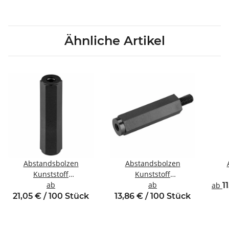
Ähnliche Artikel
Abstandsbolzen
Abstandsbolzen
Kunststoff
Kunststoff
Innen/Innengewinde M6
ab
Innen/Außengewinde
ab
Inne
ab
1
SW10
M4 SW8
21,05 € / 100 Stück
13,86 € / 100 Stück