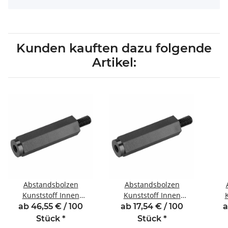
Kunden kauften dazu folgende
Artikel:
Abstandsbolzen
Abstandsbolzen
Kunststoff Innen
Kunststoff Innen
/Außengewinde 70 mm
/Außengewinde 10 mm
/Au
ab 46,55 € / 100
ab 17,54 € / 100
a
M6 SW10 AG 10
M6 SW10 AG 10
Stück
*
Stück
*