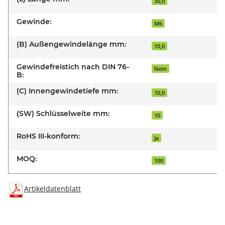
30,0
Gewinde:
M6
(B) Außengewindelänge mm:
10,0
Gewindefreistich nach DIN 76-
Nein
B:
(C) Innengewindetiefe mm:
10,0
(SW) Schlüsselweite mm:
10
RoHS III-konform:
Ja
MOQ:
100
Artikeldatenblatt