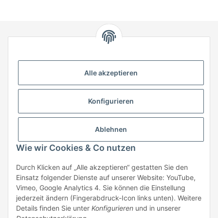
HStronic GmbH
Eugen-Kübler-Straße 3
Alle akzeptieren
74538 Rosengarten-Uttenhofen
Telefon: +49 (0) 7907 943 690
Konfigurieren
Fax: +49 (0) 7907 942 0222
Mail:
info@hstronic-gmbh.de
Informationen
Ablehnen
Wie wir Cookies & Co nutzen
Gesetzliche Informationen
Durch Klicken auf „Alle akzeptieren“ gestatten Sie den
Einsatz folgender Dienste auf unserer Website: YouTube,
Beratung:
+49 (0) 7907 943690
Vimeo, Google Analytics 4. Sie können die Einstellung
Anfragen oder Muster anfordern:
jederzeit ändern (Fingerabdruck-Icon links unten). Weitere
info@hstronic-gmbh.de
Details finden Sie unter
Konfigurieren
und in unserer