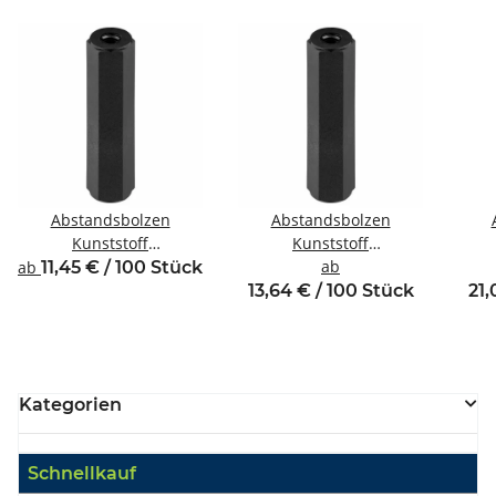
Abstandsbolzen
Abstandsbolzen
Kunststoff
Kunststoff
Innen/Innengewinde M3
Innen/Innengewinde
ab
Inne
ab
11,45 € / 100 Stück
SW6
M2,5 SW5
13,64 € / 100 Stück
21,
Kategorien
Schnellkauf