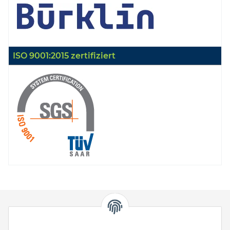
ISO 9001:2015 zertifiziert
HStronic GmbH