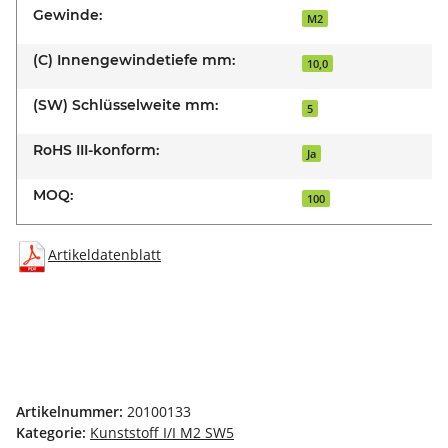
Gewinde:
M2
(C) Innengewindetiefe mm:
10,0
(SW) Schlüsselweite mm:
5
RoHS III-konform:
Ja
MOQ:
100
Artikeldatenblatt
Artikelnummer:
20100133
Kategorie:
Kunststoff I/I M2 SW5