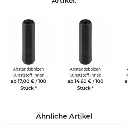
Artikel:
Abstandsbolzen
Abstandsbolzen
Kunststoff Innen
Kunststoff Innen
/Innengewinde 5 mm
/Innengewinde 6 mm
/I
ab 17,00 € / 100
ab 14,60 € / 100
a
M2 SW5
M2 SW5
Stück
*
Stück
*
Ähnliche Artikel