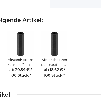
lgende Artikel:
Abstandsbolzen
Abstandsbolzen
Kunststoff Innen
Kunststoff Innen
/Innengewinde
/Innengewinde
ab 20,54 € /
ab 18,62 € /
12 mm M2 SW5
15 mm M2 SW5
100 Stück
*
100 Stück
*
ikel