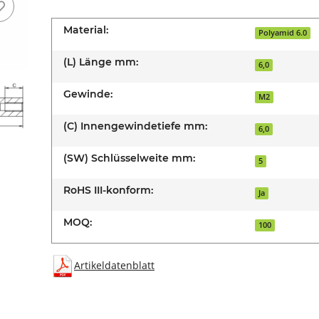
Material:
Polyamid 6.0
(L) Länge mm:
6,0
Gewinde:
M2
(C) Innengewindetiefe mm:
6,0
(SW) Schlüsselweite mm:
5
RoHS III-konform:
Ja
MOQ:
100
Artikeldatenblatt