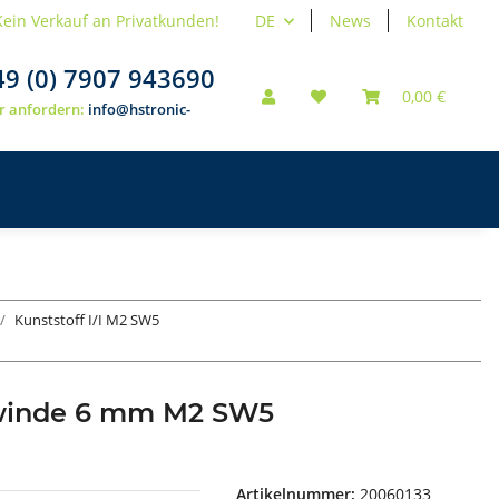
Kein Verkauf an Privatkunden!
DE
News
Kontakt
49 (0) 7907 943690
0,00 €
r anfordern:
info@hstronic-
Kunststoff I/I M2 SW5
ewinde 6 mm M2 SW5
Artikelnummer:
20060133