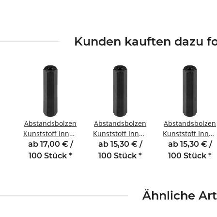
Kunden kauften dazu fo
Abstandsbolzen
Abstandsbolzen
Abstandsbolzen
Kunststoff Innen
Kunststoff Innen
Kunststoff Innen
/Innengewinde
/Innengewinde
/Innengewinde
ab 17,00 € /
ab 15,30 € /
ab 15,30 € /
5 mm M2 SW5
8 mm M2 SW5
10 mm M2 SW5
100 Stück
*
100 Stück
*
100 Stück
*
Ähnliche Art