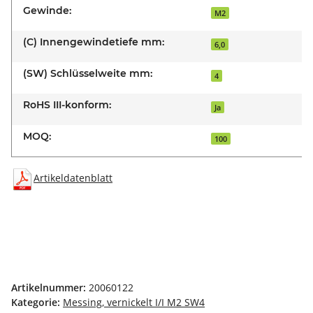
Gewinde:
M2
(C) Innengewindetiefe mm:
6,0
(SW) Schlüsselweite mm:
4
RoHS III-konform:
Ja
MOQ:
100
Artikeldatenblatt
Artikelnummer:
20060122
Kategorie:
Messing, vernickelt I/I M2 SW4