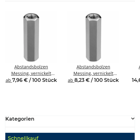
Abstandsbolzen
Abstandsbolzen
Messing, vernickelt
Messing, vernickelt
Innen/Innengewinde
Innen/Innengewinde M3
Inne
ab
7,96 € / 100 Stück
ab
8,23 € / 100 Stück
14,
M2,5 SW5
SW5,5
Kategorien
Schnellkauf