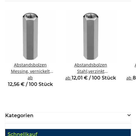
Abstandsbolzen
Abstandsbolzen
Messing, vernickelt
Stahl,verzinkt
Innen/Innengewinde M4
ab
Innen/Innengewinde M4
Inne
ab
12,01 € / 100 Stück
ab
8
SW7
SW8
12,56 € / 100 Stück
Kategorien
Schnellkauf