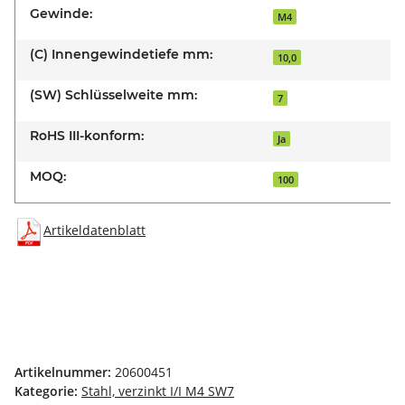
Gewinde:
M4
(C) Innengewindetiefe mm:
10,0
(SW) Schlüsselweite mm:
7
RoHS III-konform:
Ja
MOQ:
100
Artikeldatenblatt
Artikelnummer:
20600451
Kategorie:
Stahl, verzinkt I/I M4 SW7