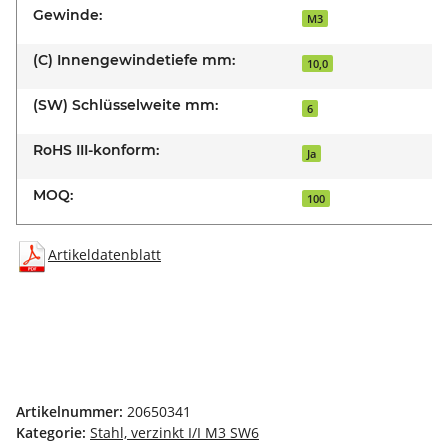
Gewinde:
M3
(C) Innengewindetiefe mm:
10,0
(SW) Schlüsselweite mm:
6
RoHS III-konform:
Ja
MOQ:
100
Artikeldatenblatt
Artikelnummer:
20650341
Kategorie:
Stahl, verzinkt I/I M3 SW6