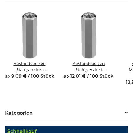
Abstandsbolzen
Abstandsbolzen
Stahl,verzinkt
Stahl,verzinkt
Me
Innen/Innengewinde M4
Innen/Innengewinde M4
Inne
ab
9,09 € / 100 Stück
ab
12,01 € / 100 Stück
SW7
SW8
12,
Kategorien
Schnellkauf