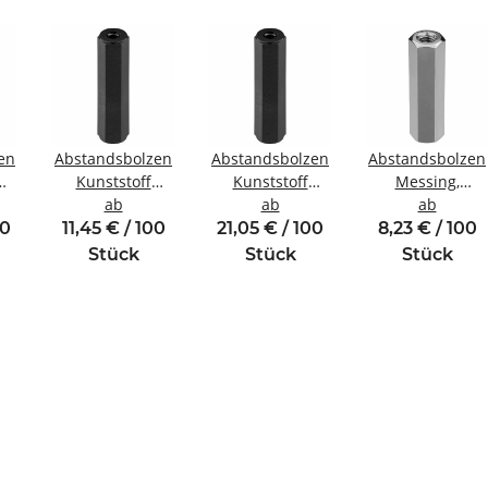
en
Abstandsbolzen
Abstandsbolzen
Abstandsbolzen
Kunststoff
Kunststoff
Messing,
ewinde
Innen/Innengewinde
ab
Innen/Innengewinde
ab
vernickelt
ab
M3 SW6
M6 SW10
Innen/Innengew
00
11,45 € / 100
21,05 € / 100
8,23 € / 100
M3 SW5,5
Stück
Stück
Stück