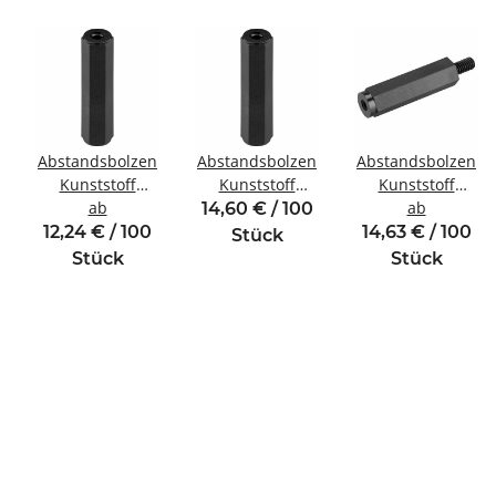
Abstandsbolzen
Abstandsbolzen
Abstandsbolzen
Kunststoff
Kunststoff
Kunststoff
Innen/Innengewinde
ab
Innen/Innengewinde
Innen/Außengewi
ab
14,60 € / 100
inde
M4 SW8
M2 SW5
M2,5 SW5
12,24 € / 100
14,63 € / 100
Stück
Stück
Stück