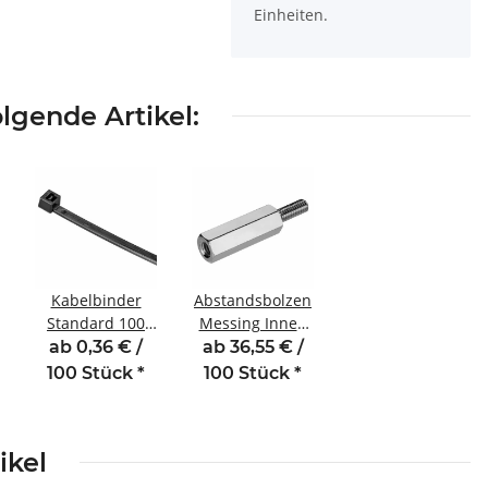
Einheiten.
lgende Artikel:
Kabelbinder
Abstandsbolzen
Standard 100
Messing Innen
mm - 2,5 mm
/Außengewinde
ab 0,36 € /
ab 36,55 € /
schwarz
60 mm M3 SW5
100 Stück
*
100 Stück
*
AG 6
ikel