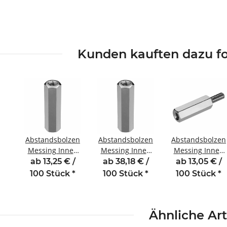
Kunden kauften dazu fo
Abstandsbolzen
Abstandsbolzen
Abstandsbolzen
Messing Innen
Messing Innen
Messing Innen
/Innengewinde
/Innengewinde
/Außengewinde
ab 13,25 € /
ab 38,18 € /
ab 13,05 € /
18 mm M3 SW5
50 mm M3
5 mm M3 SW5,5
100 Stück
*
100 Stück
*
100 Stück
*
SW5,5
AG 6
Ähnliche Art