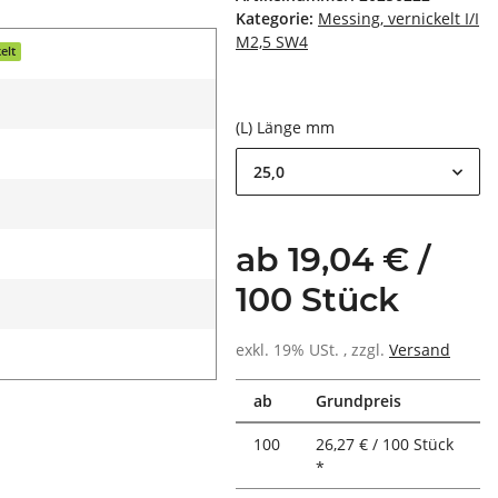
Kategorie:
Messing, vernickelt I/I
M2,5 SW4
elt
(L) Länge mm
25,0
ab 19,04 € /
100 Stück
exkl. 19% USt. , zzgl.
Versand
ab
Grundpreis
100
26,27 € / 100 Stück
*