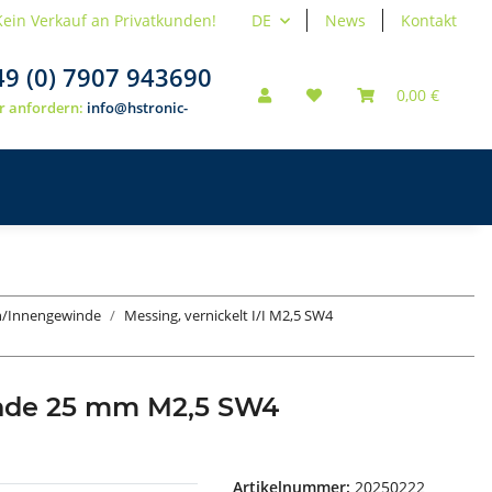
Kein Verkauf an Privatkunden!
DE
News
Kontakt
49 (0) 7907 943690
0,00 €
r anfordern:
info@hstronic-
en/Innengewinde
Messing, vernickelt I/I M2,5 SW4
inde 25 mm M2,5 SW4
Artikelnummer:
20250222