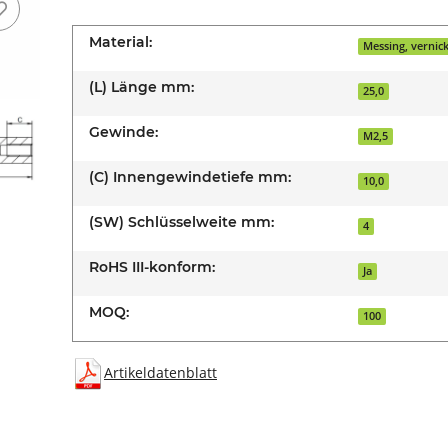
Material:
Messing, vernick
(L) Länge mm:
25,0
Gewinde:
M2,5
(C) Innengewindetiefe mm:
10,0
(SW) Schlüsselweite mm:
4
RoHS III-konform:
Ja
MOQ:
100
Artikeldatenblatt